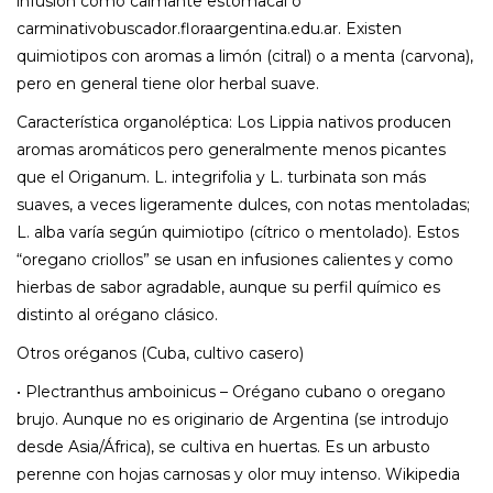
infusión como calmante estomacal o
carminativobuscador.floraargentina.edu.ar. Existen
quimiotipos con aromas a limón (citral) o a menta (carvona),
pero en general tiene olor herbal suave.
Característica organoléptica: Los Lippia nativos producen
aromas aromáticos pero generalmente menos picantes
que el Origanum. L. integrifolia y L. turbinata son más
suaves, a veces ligeramente dulces, con notas mentoladas;
L. alba varía según quimiotipo (cítrico o mentolado). Estos
“oregano criollos” se usan en infusiones calientes y como
hierbas de sabor agradable, aunque su perfil químico es
distinto al orégano clásico.
Otros oréganos (Cuba, cultivo casero)
• Plectranthus amboinicus – Orégano cubano o oregano
brujo. Aunque no es originario de Argentina (se introdujo
desde Asia/África), se cultiva en huertas. Es un arbusto
perenne con hojas carnosas y olor muy intenso. Wikipedia