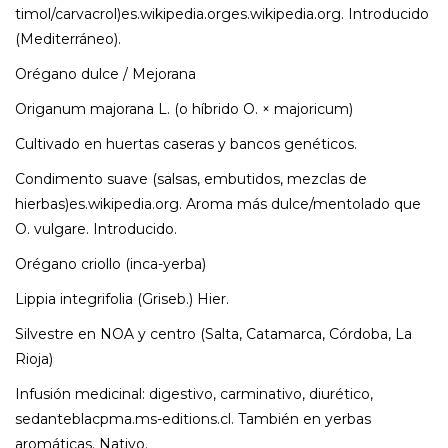
timol/carvacrol)es.wikipedia.orges.wikipedia.org. Introducido
(Mediterráneo).
Orégano dulce / Mejorana
Origanum majorana L. (o híbrido O. × majoricum)
Cultivado en huertas caseras y bancos genéticos.
Condimento suave (salsas, embutidos, mezclas de
hierbas)es.wikipedia.org. Aroma más dulce/mentolado que
O. vulgare. Introducido.
Orégano criollo (inca-yerba)
Lippia integrifolia (Griseb.) Hier.
Silvestre en NOA y centro (Salta, Catamarca, Córdoba, La
Rioja)
Infusión medicinal: digestivo, carminativo, diurético,
sedanteblacpma.ms-editions.cl. También en yerbas
aromáticas. Nativo.