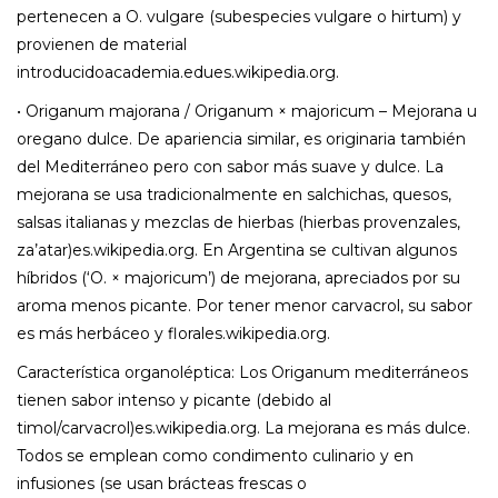
pertenecen a O. vulgare (subespecies vulgare o hirtum) y
provienen de material
introducidoacademia.edues.wikipedia.org.
• Origanum majorana / Origanum × majoricum – Mejorana u
oregano dulce. De apariencia similar, es originaria también
del Mediterráneo pero con sabor más suave y dulce. La
mejorana se usa tradicionalmente en salchichas, quesos,
salsas italianas y mezclas de hierbas (hierbas provenzales,
za’atar)es.wikipedia.org. En Argentina se cultivan algunos
híbridos (‘O. × majoricum’) de mejorana, apreciados por su
aroma menos picante. Por tener menor carvacrol, su sabor
es más herbáceo y florales.wikipedia.org.
Característica organoléptica: Los Origanum mediterráneos
tienen sabor intenso y picante (debido al
timol/carvacrol)es.wikipedia.org. La mejorana es más dulce.
Todos se emplean como condimento culinario y en
infusiones (se usan brácteas frescas o