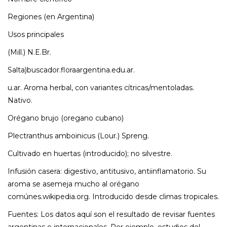
Regiones (en Argentina)
Usos principales
(Mill.) N.E.Br.
Salta)buscador.floraargentina.edu.ar.
u.ar. Aroma herbal, con variantes cítricas/mentoladas.
Nativo.
Orégano brujo (oregano cubano)
Plectranthus amboinicus (Lour.) Spreng.
Cultivado en huertas (introducido); no silvestre.
Infusión casera: digestivo, antitusivo, antiinflamatorio. Su
aroma se asemeja mucho al orégano
comúnes.wikipedia.org. Introducido desde climas tropicales.
Fuentes: Los datos aquí son el resultado de revisar fuentes
argentinas e internacionales. Por ejemplo, estudios del