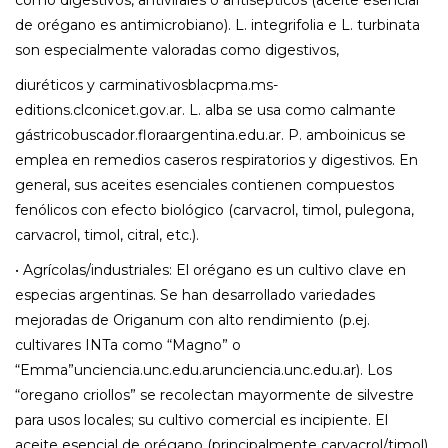
de orégano es antimicrobiano). L. integrifolia e L. turbinata
son especialmente valoradas como digestivos,
diuréticos y carminativosblacpma.ms-
editions.clconicet.gov.ar. L. alba se usa como calmante
gástricobuscador.floraargentina.edu.ar. P. amboinicus se
emplea en remedios caseros respiratorios y digestivos. En
general, sus aceites esenciales contienen compuestos
fenólicos con efecto biológico (carvacrol, timol, pulegona,
carvacrol, timol, citral, etc.).
• Agrícolas/industriales: El orégano es un cultivo clave en
especias argentinas. Se han desarrollado variedades
mejoradas de Origanum con alto rendimiento (p.ej.
cultivares INTa como “Magno” o
“Emma”unciencia.unc.edu.arunciencia.unc.edu.ar). Los
“oregano criollos” se recolectan mayormente de silvestre
para usos locales; su cultivo comercial es incipiente. El
aceite esencial de orégano (principalmente carvacrol/timol)