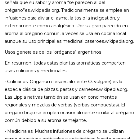
señala que su sabor y aroma “se parecen al del
orégano”es.wikipedia.org. Tradicionalmente se emplea en
infusiones para aliviar el asma, la tos o la indigestión, y
externamente como analgésico. Por su gran parecido en
aroma al orégano común, a veces se usa en cocina local
aunque su uso principal es medicinal caseroes.wikipedia.org.
Usos generales de los “oréganos” argentinos
En resumen, todas estas plantas aromáticas comparten
usos culinarios y medicinales:
• Culinarios: Origanum (especialmente O. vulgare) es la
especia clásica de pizzas, pastas y carneses.wikipedia.org.
Las Lippia nativas también se usan en condimentos
regionales y mezclas de yerbas (yerbas compuestas). El
oregano brujo se emplea ocasionalmente similar al orégano
común debido a su aroma semejante.
• Medicinales: Muchas infusiones de orégano se utilizan
como digestivos, antivirales o antisépticos (aceite esencial