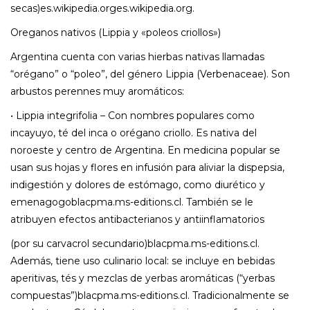
secas)es.wikipedia.orges.wikipedia.org.
Oreganos nativos (Lippia y «poleos criollos»)
Argentina cuenta con varias hierbas nativas llamadas
“orégano” o “poleo”, del género Lippia (Verbenaceae). Son
arbustos perennes muy aromáticos:
• Lippia integrifolia – Con nombres populares como
incayuyo, té del inca o orégano criollo. Es nativa del
noroeste y centro de Argentina. En medicina popular se
usan sus hojas y flores en infusión para aliviar la dispepsia,
indigestión y dolores de estómago, como diurético y
emenagogoblacpma.ms-editions.cl. También se le
atribuyen efectos antibacterianos y antiinflamatorios
(por su carvacrol secundario)blacpma.ms-editions.cl.
Además, tiene uso culinario local: se incluye en bebidas
aperitivas, tés y mezclas de yerbas aromáticas (“yerbas
compuestas”)blacpma.ms-editions.cl. Tradicionalmente se