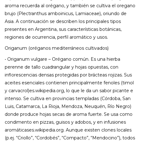
aroma recuerda al orégano, y también se cultiva el oregano
brujo (Plectranthus amboinicus, Lamiaceae), oriundo de
Asia. A continuación se describen los principales tipos
presentes en Argentina, sus características botánicas,
regiones de ocurrencia, perfil aromático y usos.
Origanum (oréganos mediterráneos cultivados)
• Origanum vulgare – Orégano común. Es una hierba
perenne de tallo cuadrangular y hojas opuestas, con
inflorescencias densas protegidas por brácteas rojizas. Sus
aceites esenciales contienen principalmente fenoles (timol
y carvacrol)es.wikipedia.org, lo que le da un sabor picante e
intenso. Se cultiva en provincias templadas (Córdoba, San
Luis, Catamarca, La Rioja, Mendoza, Neuquén, Río Negro)
donde produce hojas secas de aroma fuerte. Se usa como
condimento en pizzas, guisos y adobos, y en infusiones
aromáticases.wikipedia.org. Aunque existen clones locales
(p.ej. “Criollo”, “Cordobés”, “Compacto”, “Mendocino”), todos