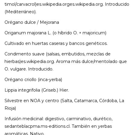
timol/carvacrol)es.wikipedia.orges.wikipedia.org. Introducido
(Mediterráneo).
Orégano dulce / Mejorana
Origanum majorana L. (o híbrido O. × majoricum)
Cultivado en huertas caseras y bancos genéticos.
Condimento suave (salsas, embutidos, mezclas de
hierbas)es.wikipedia.org. Aroma más dulce/mentolado que
O. vulgare. Introducido.
Orégano criollo (inca-yerba)
Lippia integrifolia (Griseb.) Hier.
Silvestre en NOA y centro (Salta, Catamarca, Córdoba, La
Rioja)
Infusión medicinal: digestivo, carminativo, diurético,
sedanteblacpma.ms-editions.cl. También en yerbas
aromáticas. Nativo.