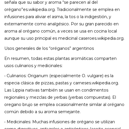
señala que su sabor y aroma “se parecen al del
orégano”es.wikipedia.org. Tradicionalmente se emplea en
infusiones para aliviar el asma, la tos o la indigestión, y
externamente como analgésico. Por su gran parecido en
aroma al orégano común, a veces se usa en cocina local
aunque su uso principal es medicinal caseroes.wikipedia.org.
Usos generales de los “oréganos” argentinos
En resumen, todas estas plantas aromáticas comparten
usos culinarios y medicinales:
• Culinarios: Origanum (especialmente O. vulgare) es la
especia clásica de pizzas, pastas y carneses.wikipedia.org.
Las Lippia nativas también se usan en condimentos
regionales y mezclas de yerbas (yerbas compuestas). El
oregano brujo se emplea ocasionalmente similar al orégano
común debido a su aroma semejante.
• Medicinales: Muchas infusiones de orégano se utilizan
como digestivos, antivirales o antisépticos (aceite esencial