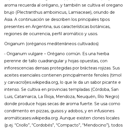
aroma recuerda al orégano, y también se cultiva el oregano
brujo (Plectranthus amboinicus, Lamiaceae), oriundo de
Asia. A continuación se describen los principales tipos
presentes en Argentina, sus características botánicas,
regiones de ocurrencia, perfil aromático y usos.
Origanum (oréganos mediterráneos cultivados)
• Origanum vulgare – Orégano común. Es una hierba
perenne de tallo cuadrangular y hojas opuestas, con
inflorescencias densas protegidas por brácteas rojizas. Sus
aceites esenciales contienen principalmente fenoles (timol
y carvacrol)es.wikipedia.org, lo que le da un sabor picante e
intenso. Se cultiva en provincias templadas (Córdoba, San
Luis, Catamarca, La Rioja, Mendoza, Neuquén, Río Negro)
donde produce hojas secas de aroma fuerte. Se usa como
condimento en pizzas, guisos y adobos, y en infusiones
aromáticases.wikipedia.org. Aunque existen clones locales
(p.ej. “Criollo”, “Cordobés”, “Compacto”, “Mendocino”), todos