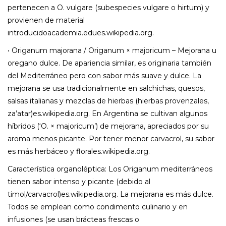
pertenecen a O. vulgare (subespecies vulgare o hirtum) y
provienen de material
introducidoacademia.edues.wikipedia.org.
• Origanum majorana / Origanum × majoricum – Mejorana u
oregano dulce. De apariencia similar, es originaria también
del Mediterráneo pero con sabor más suave y dulce. La
mejorana se usa tradicionalmente en salchichas, quesos,
salsas italianas y mezclas de hierbas (hierbas provenzales,
za’atar)es.wikipedia.org. En Argentina se cultivan algunos
híbridos (‘O. × majoricum’) de mejorana, apreciados por su
aroma menos picante. Por tener menor carvacrol, su sabor
es más herbáceo y florales.wikipedia.org.
Característica organoléptica: Los Origanum mediterráneos
tienen sabor intenso y picante (debido al
timol/carvacrol)es.wikipedia.org. La mejorana es más dulce.
Todos se emplean como condimento culinario y en
infusiones (se usan brácteas frescas o