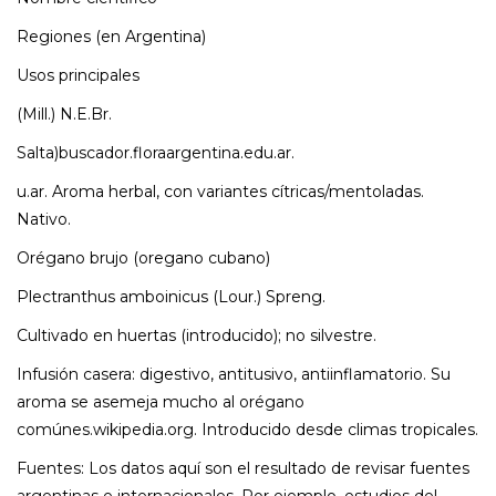
Regiones (en Argentina)
Usos principales
(Mill.) N.E.Br.
Salta)buscador.floraargentina.edu.ar.
u.ar. Aroma herbal, con variantes cítricas/mentoladas.
Nativo.
Orégano brujo (oregano cubano)
Plectranthus amboinicus (Lour.) Spreng.
Cultivado en huertas (introducido); no silvestre.
Infusión casera: digestivo, antitusivo, antiinflamatorio. Su
aroma se asemeja mucho al orégano
comúnes.wikipedia.org. Introducido desde climas tropicales.
Fuentes: Los datos aquí son el resultado de revisar fuentes
argentinas e internacionales. Por ejemplo, estudios del