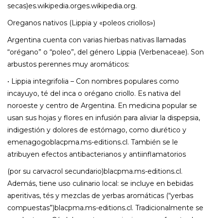
secas)es.wikipedia.orges.wikipedia.org.
Oreganos nativos (Lippia y «poleos criollos»)
Argentina cuenta con varias hierbas nativas llamadas
“orégano” o “poleo”, del género Lippia (Verbenaceae). Son
arbustos perennes muy aromáticos:
• Lippia integrifolia – Con nombres populares como
incayuyo, té del inca o orégano criollo. Es nativa del
noroeste y centro de Argentina. En medicina popular se
usan sus hojas y flores en infusión para aliviar la dispepsia,
indigestión y dolores de estómago, como diurético y
emenagogoblacpma.ms-editions.cl. También se le
atribuyen efectos antibacterianos y antiinflamatorios
(por su carvacrol secundario)blacpma.ms-editions.cl.
Además, tiene uso culinario local: se incluye en bebidas
aperitivas, tés y mezclas de yerbas aromáticas (“yerbas
compuestas”)blacpma.ms-editions.cl. Tradicionalmente se