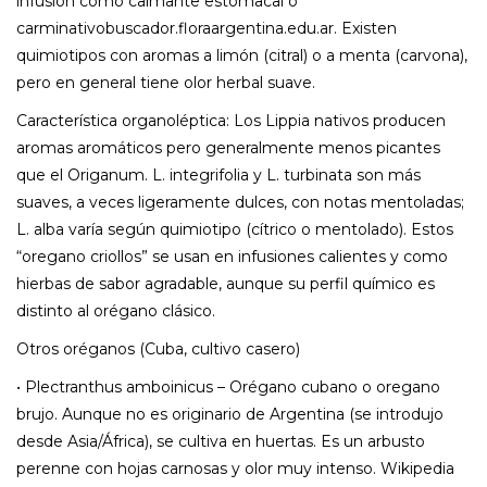
infusión como calmante estomacal o
carminativobuscador.floraargentina.edu.ar. Existen
quimiotipos con aromas a limón (citral) o a menta (carvona),
pero en general tiene olor herbal suave.
Característica organoléptica: Los Lippia nativos producen
aromas aromáticos pero generalmente menos picantes
que el Origanum. L. integrifolia y L. turbinata son más
suaves, a veces ligeramente dulces, con notas mentoladas;
L. alba varía según quimiotipo (cítrico o mentolado). Estos
“oregano criollos” se usan en infusiones calientes y como
hierbas de sabor agradable, aunque su perfil químico es
distinto al orégano clásico.
Otros oréganos (Cuba, cultivo casero)
• Plectranthus amboinicus – Orégano cubano o oregano
brujo. Aunque no es originario de Argentina (se introdujo
desde Asia/África), se cultiva en huertas. Es un arbusto
perenne con hojas carnosas y olor muy intenso. Wikipedia