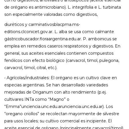
de orégano es antimicrobiano). L. integrifolia e L. turbinata
son especialmente valoradas como digestivos,
diuréticos y carminativosblacpma.ms-
editions.clconicet.gov.ar. L. alba se usa como calmante
gástricobuscador.floraargentina.edu.ar. P. amboinicus se
emplea en remedios caseros respiratorios y digestivos. En
general, sus aceites esenciales contienen compuestos
fenólicos con efecto biológico (carvacrol, timol, pulegona,
carvacrol, timol, citral, etc.).
• Agrícolas/industriales: El orégano es un cultivo clave en
especias argentinas. Se han desarrollado variedades
mejoradas de Origanum con alto rendimiento (p.ej.
cultivares INTa como “Magno” o
“Emma”unciencia.unc.edu.arunciencia.unc.edu.ar). Los
“oregano criollos” se recolectan mayormente de silvestre
para usos locales; su cultivo comercial es incipiente. El
aceite esencial de orégano (principalmente carvacrol/timol)