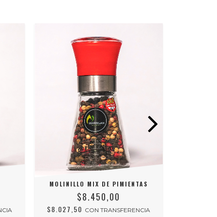
MOLINILLO MIX DE PIMIENTAS
MOLINILL
$8.450,00
$8.027,50
$6.745,
NCIA
CON
TRANSFERENCIA