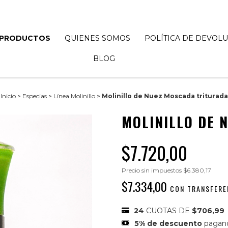
PRODUCTOS
QUIENES SOMOS
POLÍTICA DE DEVOL
BLOG
Inicio
>
Especias
>
Línea Molinillo
>
Molinillo de Nuez Moscada triturada
MOLINILLO DE 
$7.720,00
Precio sin impuestos
$6.380,17
$7.334,00
CON
TRANSFERE
24
CUOTAS DE
$706,99
5% de descuento
pagan