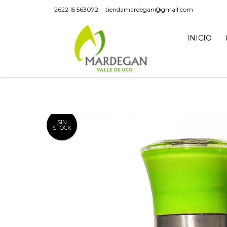
2622 15 563072
tiendamardegan@gmail.com
INICIO
SIN
STOCK