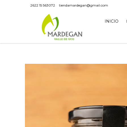
2622 15 563072
tiendamardegan@gmail.com
INICIO