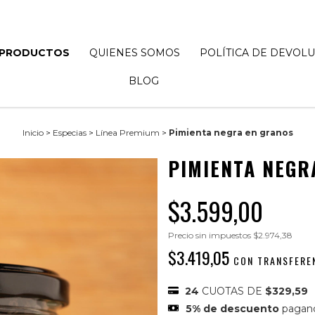
PRODUCTOS
QUIENES SOMOS
POLÍTICA DE DEVOL
BLOG
Inicio
>
Especias
>
Línea Premium
>
Pimienta negra en granos
PIMIENTA NEGR
$3.599,00
Precio sin impuestos
$2.974,38
$3.419,05
CON
TRANSFERE
24
CUOTAS DE
$329,59
5% de descuento
pagan