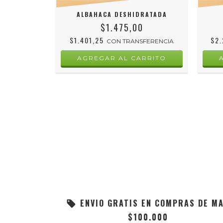
O
ALBAHACA DESHIDRATADA
0
$1.475,00
$1.401,25
$2
SFERENCIA
CON
TRANSFERENCIA
ENVIO GRATIS EN COMPRAS DE M
$100.000