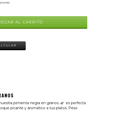
ciones
CAMBIAR CP
ALCULAR
GRANOS
 nuestra pimienta negra en granos. 🌿 es perfecta
 toque picante y aromático a tus platos. Peso