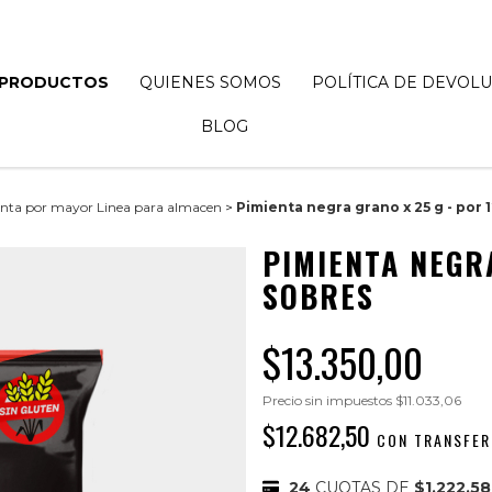
PRODUCTOS
QUIENES SOMOS
POLÍTICA DE DEVOL
BLOG
nta por mayor Linea para almacen
>
Pimienta negra grano x 25 g - por 
PIMIENTA NEGRA
SOBRES
$13.350,00
Precio sin impuestos
$11.033,06
$12.682,50
CON
TRANSFER
24
CUOTAS DE
$1.222,58