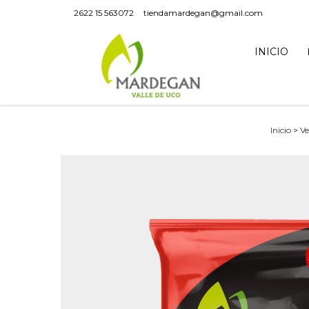
2622 15 563072
tiendamardegan@gmail.com
INICIO
Inicio
>
Ve