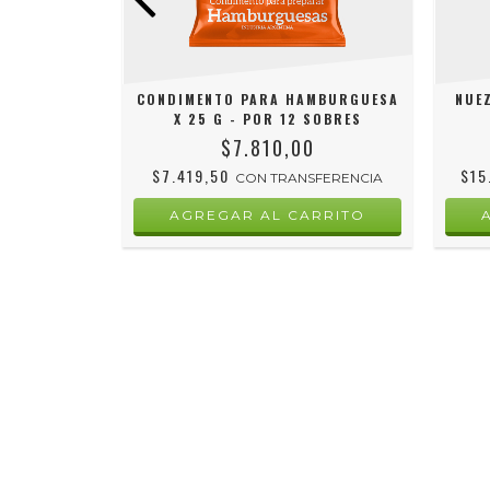
A X 25 G -
CONDIMENTO PARA HAMBURGUESA
NUE
ES
X 25 G - POR 12 SOBRES
0
$7.810,00
$7.419,50
$15
SFERENCIA
CON
TRANSFERENCIA