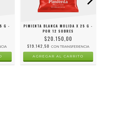
5 G -
PIMIENTA BLANCA MOLIDA X 25 G -
PIMIENTA 
POR 12 SOBRES
P
$20.150,00
$19.142,50
$12.682,
NCIA
CON
TRANSFERENCIA