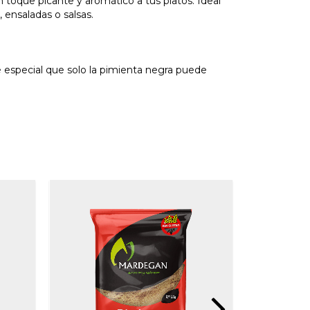
un toque picante y aromático a tus platos. Ideal
, ensaladas o salsas.
 especial que solo la pimienta negra puede